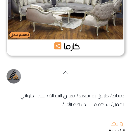
Share
كارما
Back
To
Top
دمياط/ طريق بورسعيد/ مفارق السيالة/ بجوار حلواني
الجمل/ شركة مزايا لصناعة الأثاث
روابط