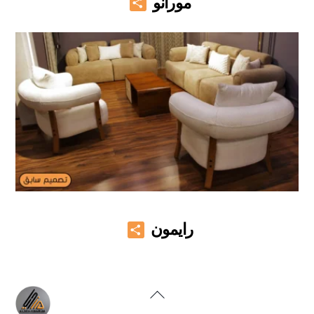
مورانو
Share
رايمون
Back
To