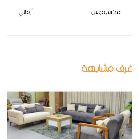
مكسيموس
أرماني