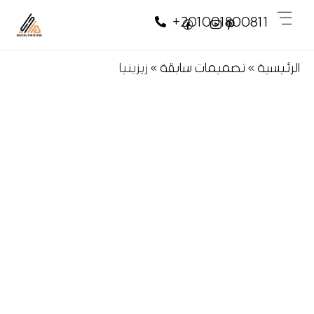
Skip
Skip
Men
+201001800811
to
to
content
content
الرئيسية
»
تصميمات سابقة
»
زيزينيا