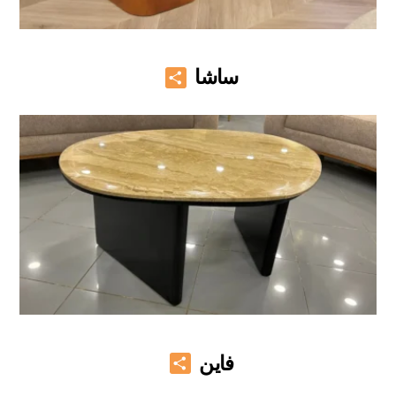
Share
ساشا
Share
فاين