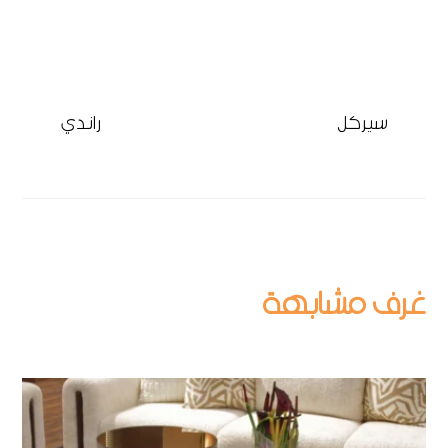
سيركل
راندي