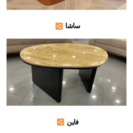
Share
ساشا
Share
فاين