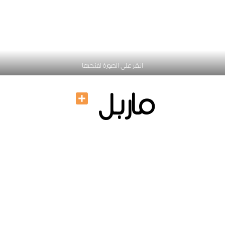
انقر على الصورة لفتحها
ماربل
Share
ترابيزات ركنة مودرن