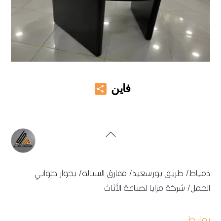
Share
فاين
Back
To
Top
دمياط/ طريق بورسعيد/ مفارق السيالة/ بجوار حلواني
الجمل/ شركة مزايا لصناعة الأثاث
روابط