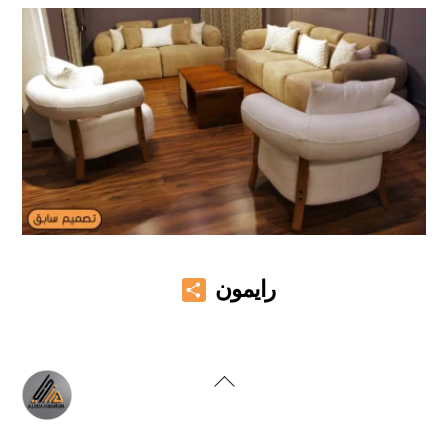
Share
رايمون
Back
To
Top