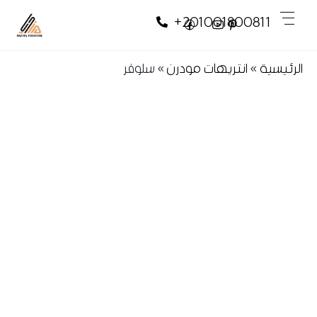
Skip
Skip
Men
+201001800811
to
to
content
content
الرئيسية
»
انتريهات مودرن
»
سلوفر