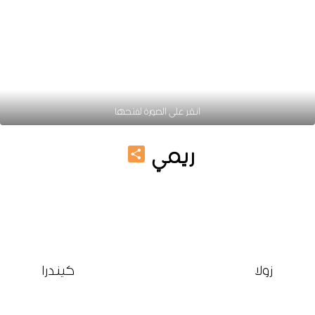
انقر على الصورة لفتحها
Share
ريمي
جزامة خشب مودرن
زولا
كيندرا