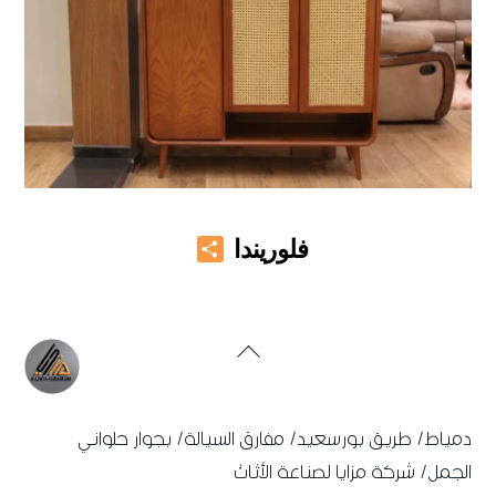
Share
فلوريندا
Back
To
Top
دمياط/ طريق بورسعيد/ مفارق السيالة/ بجوار حلواني
الجمل/ شركة مزايا لصناعة الأثاث