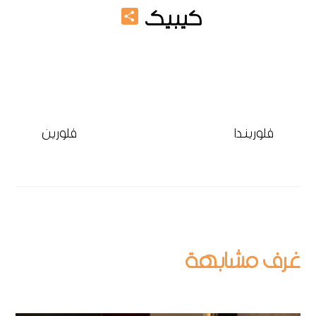
Share
كيبيك
جزامة خشب
فلوريندا
فلورين