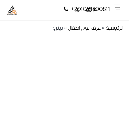
Skip
Skip
Men
+201001800811
to
to
content
content
الرئيسية
»
غرف نوم اطفال
»
بيترو