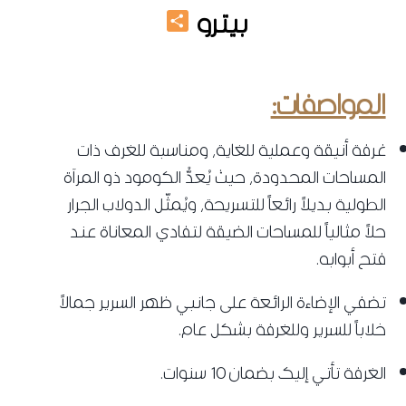
Share
بيترو
غرف اطفال مودرن
المواصفات:
غرفة أنيقة وعملية للغاية، ومناسبة للغرف ذات
المساحات المحدودة، حيث يُعدُّ الكومود ذو المرآة
الطولية بديلاً رائعاً للتسريحة، ويُمثّل الدولاب الجرار
حلاً مثالياً للمساحات الضيقة لتفادي المعاناة عند
فتح أبوابه.
تضفي الإضاءة الرائعة على جانبي ظهر السرير جمالاً
خلاباً للسرير وللغرفة بشكل عام.
الغرفة تأتي إليك بضمان 10 سنوات.