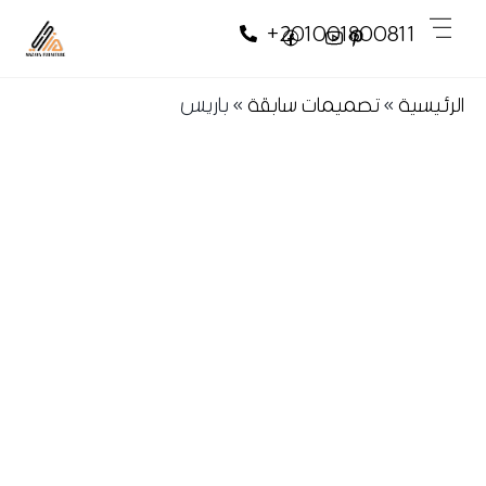
Skip
Skip
Men
+201001800811
to
to
content
content
الرئيسية
»
تصميمات سابقة
»
باريس