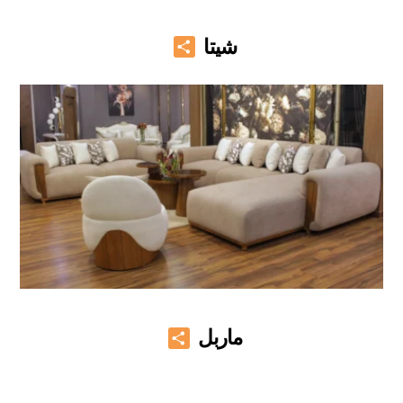
Share
شيتا
Share
ماربل