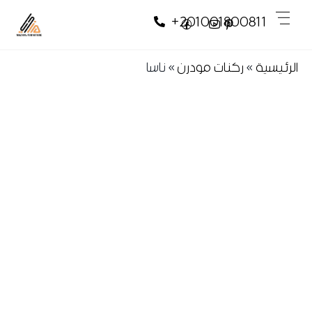
Skip
Skip
Men
+201001800811
to
to
content
content
الرئيسية
»
ركنات مودرن
»
ناسا