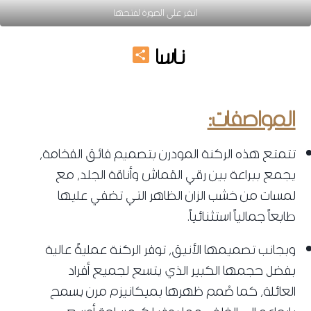
انقر على الصورة لفتحها
Share
ناسا
ركنات مودرن بيج
المواصفات:
تتمتع هذه الركنة المودرن بتصميم فائق الفخامة،
يجمع ببراعة بين رقي القماش وأناقة الجلد، مع
لمسات من خشب الزان الظاهر التي تضفي عليها
طابعاً جمالياً استثنائياً.
وبجانب تصميمها الأنيق، توفر الركنة عمليةً عالية
بفضل حجمها الكبير الذي يتسع لجميع أفراد
العائلة، كما صُمم ظهرها بميكانيزم مرن يسمح