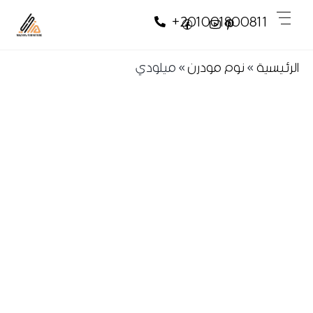
Skip
Skip
Men
+201001800811
to
to
content
content
الرئيسية
»
نوم مودرن
»
ميلودي