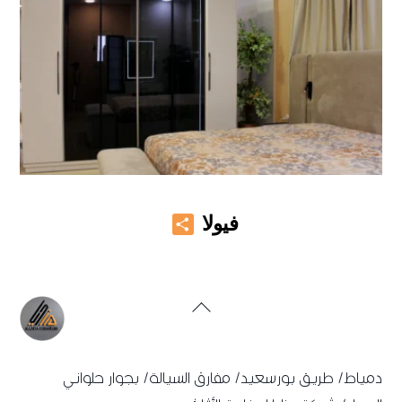
Share
فيولا
Back
To
Top
دمياط/ طريق بورسعيد/ مفارق السيالة/ بجوار حلواني