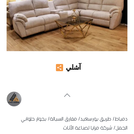
Share
آشلي
Back
To
Top
دمياط/ طريق بورسعيد/ مفارق السيالة/ بجوار حلواني
الجمل/ شركة مزايا لصناعة الأثاث