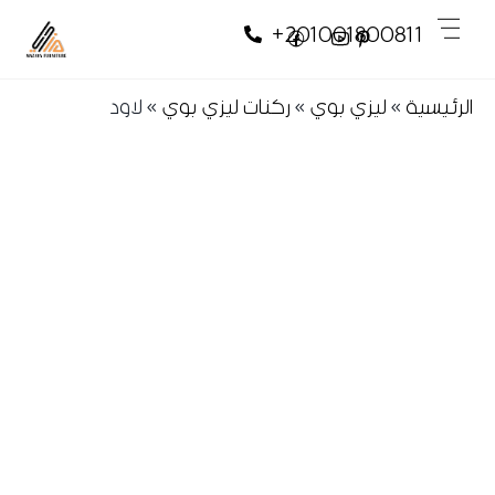
Skip
Skip
Men
+201001800811
to
to
content
content
الرئيسية
»
ليزي بوي
»
ركنات ليزي بوي
»
لاود