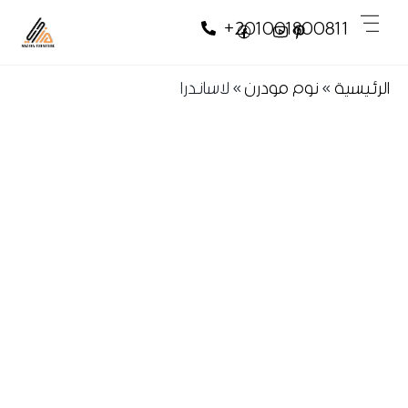
Skip
Skip
Men
+201001800811
to
to
content
content
الرئيسية
»
نوم مودرن
»
لاساندرا