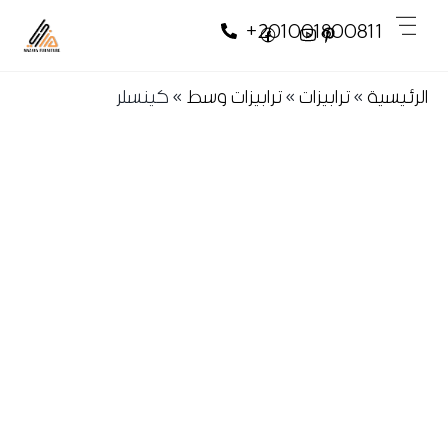
Skip
Skip
Men
+201001800811
to
to
content
content
الرئيسية
»
ترابيزات
»
ترابيزات وسط
»
كينسلر