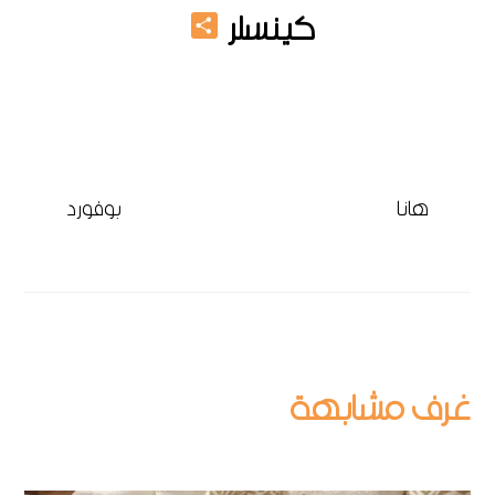
Share
كينسلر
ترابيزة خشب 2025
هانا
بوفورد