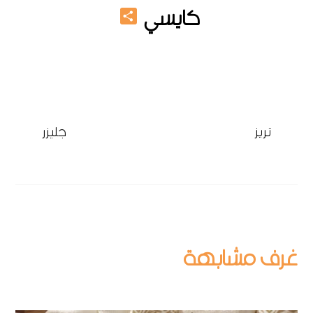
Share
كايسي
ترابيزات مودرن
تريز
جليزر