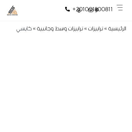
Skip
Skip
Men
+201001800811
to
to
content
content
الرئيسية
»
ترابيزات
»
ترابيزات وسط وجانبية
»
كايسي