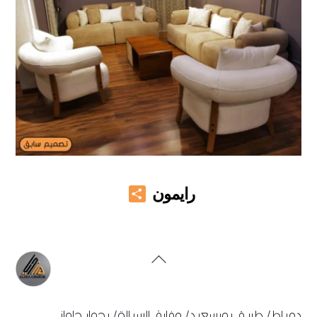
Share
رايمون
Back
To
Top
دمياط/ طريق بورسعيد/ مفارق السيالة/ بجوار حلواني