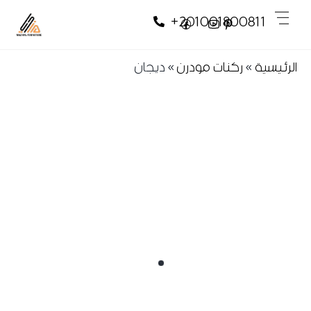
Skip
Skip
Men
+201001800811
to
to
content
content
الرئيسية
»
ركنات مودرن
»
ديجان