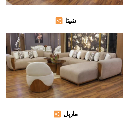
Share
شيتا
Share
ماربل