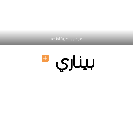
انقر على الصورة لفتحها
بيناري
Share
ترابيزة تليفزيون