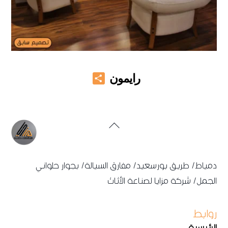
Share
رايمون
Back
To
Top
دمياط/ طريق بورسعيد/ مفارق السيالة/ بجوار حلواني
الجمل/ شركة مزايا لصناعة الأثاث
روابط
الرئيسية