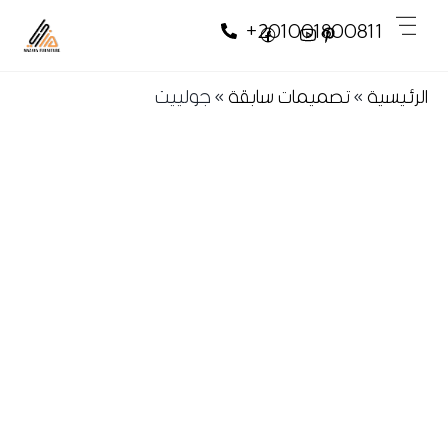
Skip
Skip
Men
+201001800811
to
to
content
content
الرئيسية
»
تصميمات سابقة
»
جولييت